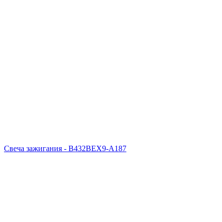
Свеча зажигания - B432BEX9-A187